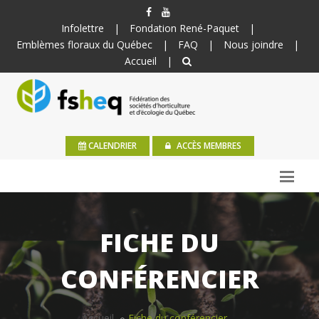
Infolettre
|
Fondation René-Paquet
|
Emblèmes floraux du Québec
|
FAQ
|
Nous joindre
|
Accueil
|
CALENDRIER
ACCÈS MEMBRES
FICHE DU
CONFÉRENCIER
Accueil
Fiche du conférencier