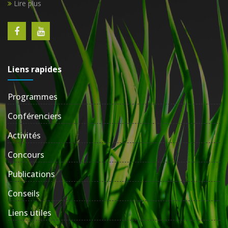
Lire plus
Liens rapides
Programmes
Conférenciers
Activités
Concours
Publications
Conseils
Liens utiles