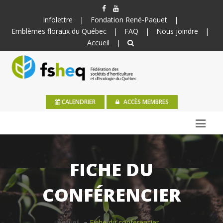
Infolettre
|
Fondation René-Paquet
|
Emblèmes floraux du Québec
|
FAQ
|
Nous joindre
|
Accueil
|
CALENDRIER
ACCÈS MEMBRES
FICHE DU
CONFÉRENCIER
Accueil
Fiche du conférencier