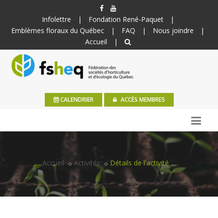
Infolettre
|
Fondation René-Paquet
|
Emblèmes floraux du Québec
|
FAQ
|
Nous joindre
|
Accueil
|
CALENDRIER
ACCÈS MEMBRES
Accueil
Activités
Détails de l'activité