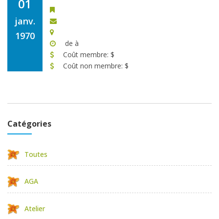
01
janv.
1970
de à
Coût membre: $
Coût non membre: $
Catégories
Toutes
AGA
Atelier