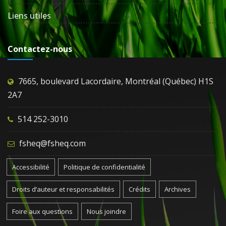
Liens utiles
Contactez-nous
7665, boulevard Lacordaire, Montréal (Québec) H1S
2A7
514 252-3010
fsheq@fsheq.com
Accessibilité
Politique de confidentialité
Droits d’auteur et responsabilités
Crédits
Archives
Foire aux questions
Nous joindre